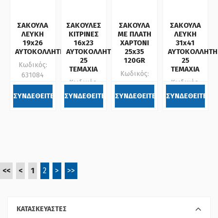
ΣΑΚΟΥΛΑ
ΣΑΚΟΥΛΕΣ
ΣΑΚΟΥΛΑ
ΣΑΚΟΥΛΑ
ΛΕΥΚΗ
ΚΙΤΡΙΝΕΣ
ΜΕ ΠΛΑΤΗ
ΛΕΥΚΗ
19x26
16x23
ΧΑΡΤΟΝΙ
31x41
ΑΥΤΟΚΟΛΛΗΤΗ
ΑΥΤΟΚΟΛΛΗΤΕΣ
25x35
ΑΥΤΟΚΟΛΛΗΤΗ
25
120GR
25
Κωδικός:
ΤΕΜΑΧΙΑ
ΤΕΜΑΧΙΑ
Κωδικός:
631084
Κωδικός:
Κωδικός:
633147
633101
633115
ΣΥΝΔΕΘΕΙΤΕ
ΣΥΝΔΕΘΕΙΤΕ
ΣΥΝΔΕΘΕΙΤΕ
ΣΥΝΔΕΘΕΙΤΕ
<<
<
1
2
>
>>
ΚΑΤΑΣΚΕΥΑΣΤΕΣ