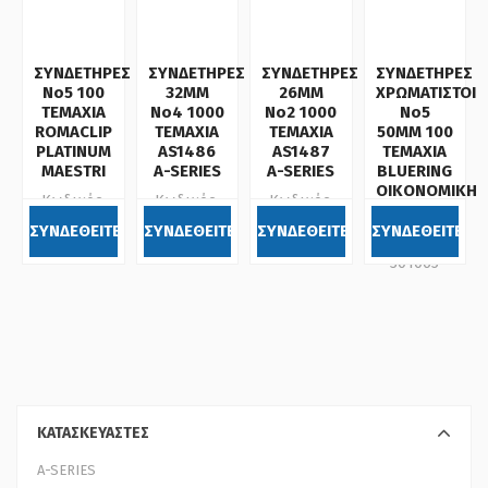
ΣΥΝΔΕΤΗΡΕΣ
ΣΥΝΔΕΤΗΡΕΣ
ΣΥΝΔΕΤΗΡΕΣ
ΣΥΝΔΕΤΗΡΕΣ
Νο5 100
32MM
26MM
ΧΡΩΜΑΤΙΣΤΟΙ
ΤΕΜΑΧΙΑ
No4 1000
No2 1000
Νο5
ROMACLIP
ΤΕΜΑΧΙΑ
ΤΕΜΑΧΙΑ
50ΜΜ 100
PLATINUM
AS1486
AS1487
ΤΕΜΑΧΙΑ
MAESTRI
A-SERIES
A-SERIES
BLUERING
ΟΙΚΟΝΟΜΙΚΗ
Κωδικός:
Κωδικός:
Κωδικός:
ΛΥΣΗ
407512
650135
650136
ΣΥΝΔΕΘΕΙΤΕ
ΣΥΝΔΕΘΕΙΤΕ
ΣΥΝΔΕΘΕΙΤΕ
ΣΥΝΔΕΘΕΙΤΕ
Κωδικός:
301065
ΚΑΤΑΣΚΕΥΑΣΤΕΣ
A-SERIES