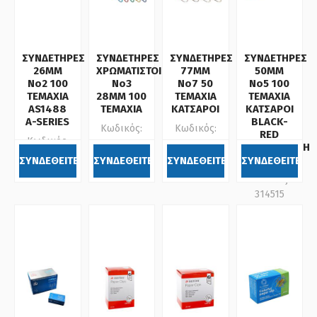
ΣΥΝΔΕΤΗΡΕΣ
ΣΥΝΔΕΤΗΡΕΣ
ΣΥΝΔΕΤΗΡΕΣ
ΣΥΝΔΕΤΗΡΕΣ
26MM
ΧΡΩΜΑΤΙΣΤΟΙ
77ΜΜ
50ΜΜ
No2 100
Νο3
Νο7 50
Νο5 100
ΤΕΜΑΧΙΑ
28ΜΜ 100
ΤΕΜΑΧΙΑ
ΤΕΜΑΧΙΑ
AS1488
ΤΕΜΑΧΙΑ
ΚΑΤΣΑΡΟΙ
ΚΑΤΣΑΡΟΙ
A-SERIES
BLACK-
Κωδικός:
Κωδικός:
RED
Κωδικός:
206684
206720
ΟΙΚΟΝΟΜΙΚΗ
650137
ΛΥΣΗ
ΣΥΝΔΕΘΕΙΤΕ
ΣΥΝΔΕΘΕΙΤΕ
ΣΥΝΔΕΘΕΙΤΕ
ΣΥΝΔΕΘΕΙΤΕ
Κωδικός:
314515