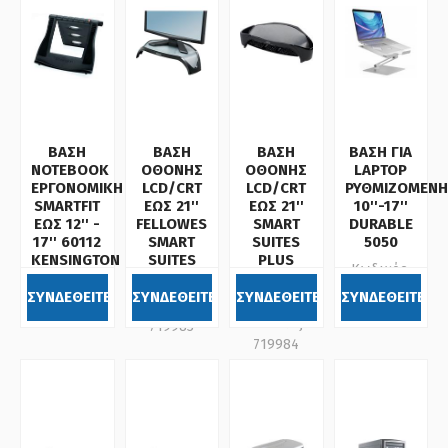
ΒΑΣΗ
ΒΑΣΗ
ΒΑΣΗ
ΒΑΣΗ ΓΙΑ
NOTEBOOK
ΟΘΟΝΗΣ
ΟΘΟΝΗΣ
LAPTOP
ΕΡΓΟΝΟΜΙΚΗ
LCD/CRT
LCD/CRT
ΡΥΘΜΙΖΟΜΕΝΗ
SMARTFIT
ΕΩΣ 21''
ΕΩΣ 21''
10''-17''
ΕΩΣ 12'' -
FELLOWES
SMART
DURABLE
17'' 60112
SMART
SUITES
5050
KENSINGTON
SUITES
PLUS
Κωδικός:
8020101
FELLOWES
Κωδικός:
505023
8020801
ΣΥΝΔΕΘΕΙΤΕ
ΣΥΝΔΕΘΕΙΤΕ
ΣΥΝΔΕΘΕΙΤΕ
ΣΥΝΔΕΘΕΙΤΕ
Κωδικός:
220122
Κωδικός:
719983
719984