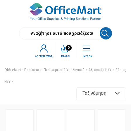
0
ΛΟΓΑΡΙΑΣΜΟΣ
ΚΑΛΑΘΙ
ΜΕΝΟΥ
OfficeMart - Προϊόντα
Περιφερειακά Υπολογιστή
Αξεσουάρ Η/Υ
Βάσεις
Η/Υ
Ταξινόμηση