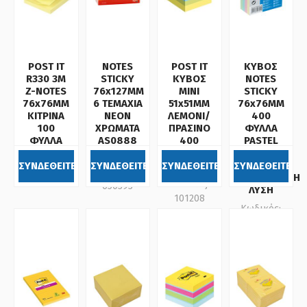
POST IT
NOTES
POST IT
ΚΥΒΟΣ
R330 3M
STICKY
ΚΥΒΟΣ
NOTES
Z-NOTES
76x127MM
ΜΙΝΙ
STICKY
76x76MM
6 ΤΕΜΑΧΙΑ
51x51MM
76x76MM
ΚΙΤΡΙΝΑ
ΝΕΟΝ
ΛΕΜΟΝΙ/
400
100
ΧΡΩΜΑΤΑ
ΠΡΑΣΙΝΟ
ΦΥΛΛΑ
ΦΥΛΛΑ
AS0888
400
PASTEL
A-SERIES
ΦΥΛΛΩΝ
ΧΡΩΜΑΤΑ
Κωδικός:
3Μ
DONAU
ΣΥΝΔΕΘΕΙΤΕ
ΣΥΝΔΕΘΕΙΤΕ
ΣΥΝΔΕΘΕΙΤΕ
ΣΥΝΔΕΘΕΙΤΕ
Κωδικός:
300333
ΟΙΚΟΝΟΜΙΚΗ
Κωδικός:
650393
ΛΥΣΗ
101208
Κωδικός:
669367