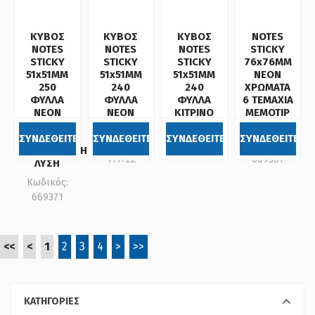
ΚΥΒΟΣ
ΚΥΒΟΣ
ΚΥΒΟΣ
NOTES
NOTES
NOTES
NOTES
STICKY
STICKY
STICKY
STICKY
76x76MM
51x51MM
51x51MM
51x51MM
ΝΕΟΝ
250
240
240
ΧΡΩΜΑΤΑ
ΦΥΛΛΑ
ΦΥΛΛΑ
ΦΥΛΛΑ
6 ΤΕΜΑΧΙΑ
ΝΕΟΝ
ΝΕΟΝ
ΚΙΤΡΙΝΟ
MEMOTIP
ΧΡΩΜΑΤΑ
ΧΡΩΜΑΤΑ
/ OFFICE
Κωδικός:
DONAU
ΣΥΝΔΕΘΕΙΤΕ
ΣΥΝΔΕΘΕΙΤΕ
ΣΥΝΔΕΘΕΙΤΕ
ΣΥΝΔΕΘΕΙΤΕ
Κωδικός:
Κωδικός:
411723
ΟΙΚΟΝΟΜΙΚΗ
411722
669361
ΛΥΣΗ
Κωδικός:
669371
<<
<
1
2
3
4
>
>>
ΚΑΤΗΓΟΡΙΕΣ