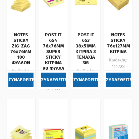
NOTES
POST IT
POST IT
NOTES
STICKY
654
653
STICKY
ZIG-ZAG
76x76MM
38x51MM
76x127MM
76x76MM
SUPER
ΚΙΤΡΙΝΑ 3
ΚΙΤΡΙΝΑ
100
STICKY
ΤΕΜΑΧΙΑ
Κωδικός:
ΦΥΛΛΩΝ
ΚΙΤΡΙΝΑ
3Μ
411728
90 ΦΥΛΛΑ
Κωδικός:
Κωδικός:
3Μ
411716
400961
ΣΥΝΔΕΘΕΙΤΕ
ΣΥΝΔΕΘΕΙΤΕ
ΣΥΝΔΕΘΕΙΤΕ
ΣΥΝΔΕΘΕΙΤΕ
Κωδικός:
423653