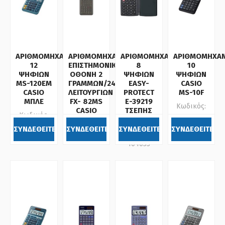
ΑΡΙΘΜΟΜΗΧΑΝΗ
ΑΡΙΘΜΟΜΗΧΑΝΗ
ΑΡΙΘΜΟΜΗΧΑΝΗ
ΑΡΙΘΜΟΜΗΧΑ
12
ΕΠΙΣΤΗΜΟΝΙΚΗ
8
10
ΨΗΦΙΩΝ
ΟΘΟΝΗ 2
ΨΗΦΙΩΝ
ΨΗΦΙΩΝ
MS-120EM
ΓΡΑΜΜΩΝ/240
EASY-
CASIO
CASIO
ΛΕΙΤΟΥΡΓΙΩΝ
PROTECT
MS-10F
ΜΠΛΕ
FX- 82MS
E-39219
Κωδικός:
CASIO
ΤΣΕΠΗΣ
Κωδικός:
072011
DELI
Κωδικός:
072621
ΣΥΝΔΕΘΕΙΤΕ
ΣΥΝΔΕΘΕΙΤΕ
ΣΥΝΔΕΘΕΙΤΕ
ΣΥΝΔΕΘΕΙΤΕ
Κωδικός:
072831
104053