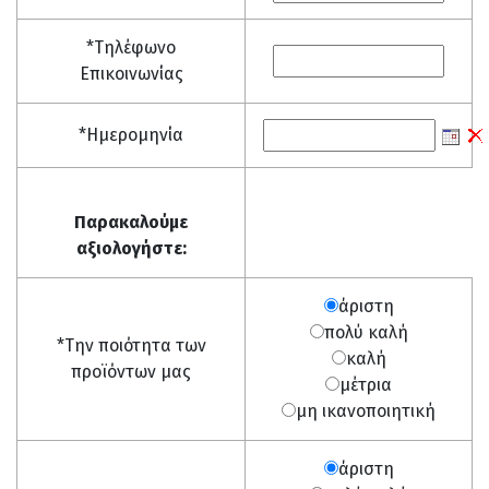
*Τηλέφωνο
Επικοινωνίας
*Ημερομηνία
Παρακαλούμε
αξιολογήστε:
άριστη
πολύ καλή
*Την ποιότητα των
καλή
προϊόντων μας
μέτρια
μη ικανοποιητική
άριστη