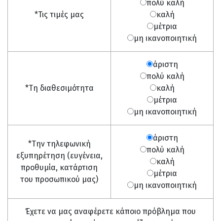
πολύ καλή
*Τις τιμές μας
καλή
μέτρια
μη ικανοποιητική
άριστη
πολύ καλή
*Τη διαθεσιμότητα
καλή
μέτρια
μη ικανοποιητική
άριστη
*Την τηλεφωνική
πολύ καλή
εξυπηρέτηση (ευγένεια,
καλή
προθυμία, κατάρτιση
μέτρια
του προσωπικού μας)
μη ικανοποιητική
Έχετε να μας αναφέρετε κάποιο πρόβλημα που